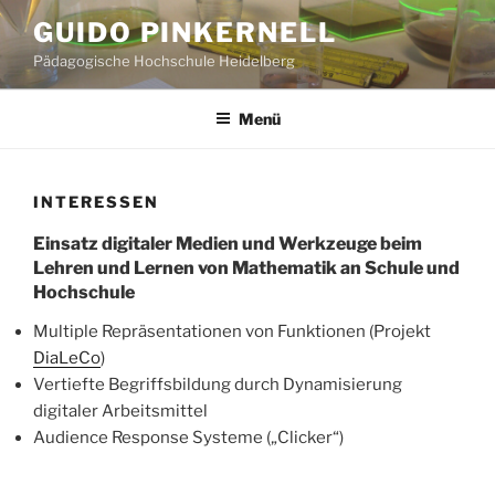
Zum
GUIDO PINKERNELL
Inhalt
Pädagogische Hochschule Heidelberg
springen
Menü
INTERESSEN
Einsatz digitaler Medien und Werkzeuge beim
Lehren und Lernen von Mathematik an Schule und
Hochschule
Multiple Repräsentationen von Funktionen (Projekt
DiaLeCo
)
Vertiefte Begriffsbildung durch Dynamisierung
digitaler Arbeitsmittel
Audience Response Systeme („Clicker“)