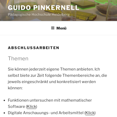
Zum
GUIDO PINKERNELL
Inhalt
Pädagogische Hochschule Heidelberg
springen
Menü
ABSCHLUSSARBEITEN
Themen
Sie können jederzeit eigene Themen anbieten. Ich
selbst biete zur Zeit folgende Themenbereiche an, die
jeweils eingeschränkt und konkretisiert werden
können:
Funktionen untersuchen mit mathematischer
Software (
Klick
)
Digitale Anschauungs- und Arbeitsmittel (
Klick
)